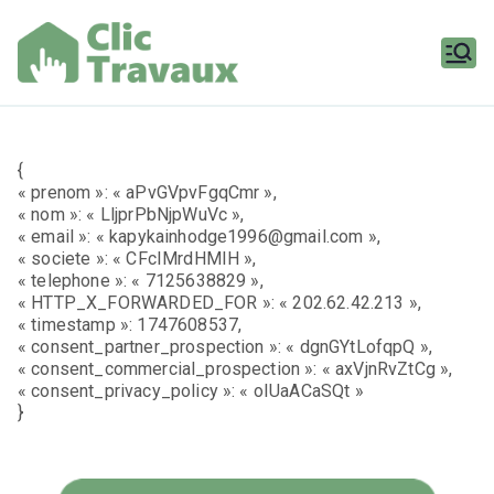
Aller
au
contenu
Clic
Travaux
{
« prenom »: « aPvGVpvFgqCmr »,
« nom »: « LljprPbNjpWuVc »,
« email »: « kapykainhodge1996@gmail.com »,
« societe »: « CFcIMrdHMIH »,
« telephone »: « 7125638829 »,
« HTTP_X_FORWARDED_FOR »: « 202.62.42.213 »,
« timestamp »: 1747608537,
« consent_partner_prospection »: « dgnGYtLofqpQ »,
« consent_commercial_prospection »: « axVjnRvZtCg »,
« consent_privacy_policy »: « oIUaACaSQt »
}