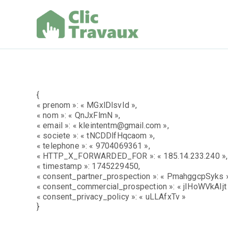
Aller
au
contenu
Clic Trav
{
« prenom »: « MGxlDlsvId »,
« nom »: « QnJxFlmN »,
« email »: « kleintentm@gmail.com »,
« societe »: « tNCDDlfHqcaom »,
« telephone »: « 9704069361 »,
« HTTP_X_FORWARDED_FOR »: « 185.14.233.240 »,
« timestamp »: 1745229450,
« consent_partner_prospection »: « PmahggcpSyks »
« consent_commercial_prospection »: « jIHoWVkAIjt 
« consent_privacy_policy »: « uLLAfxTv »
}