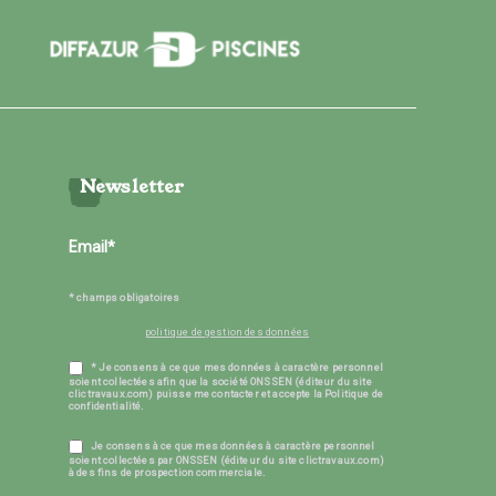
Newsletter
* champs obligatoires
politique de gestion des données
* Je consens à ce que mes données à caractère personnel
soient collectées afin que la société ONSSEN (éditeur du site
clictravaux.com) puisse me contacter et accepte la Politique de
confidentialité.
Je consens à ce que mes données à caractère personnel
soient collectées par ONSSEN (éditeur du site clictravaux.com)
à des fins de prospection commerciale.