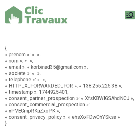
Aller
au
contenu
Clic
Travaux
{
« prenom »: « »,
« nom »: « »,
« email »: « korbinad35@gmail.com »,
« societe »: « »,
« telephone »: « »,
« HTTP_X_FORWARDED_FOR »: « 138.255.225.38 »,
« timestamp »: 1744925401,
« consent_partner_prospection »: « XfsKBWlGSAhdNCJ »,
« consent_commercial_prospection »:
« xPVEGmpRKuZxoPK »,
« consent_privacy_policy »: « ehsXoFDwOhYSksa »
}