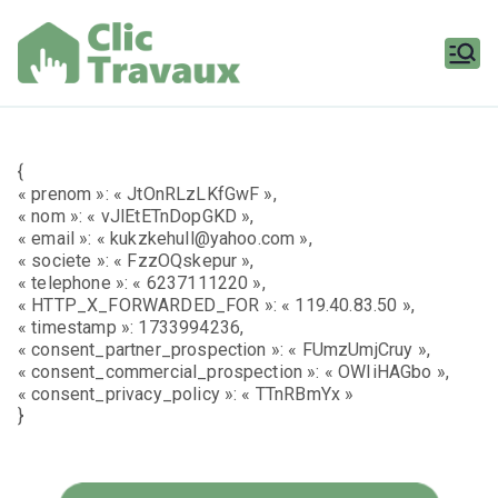
Aller
au
contenu
Clic
Travaux
{
« prenom »: « JtOnRLzLKfGwF »,
« nom »: « vJlEtETnDopGKD »,
« email »: « kukzkehull@yahoo.com »,
« societe »: « FzzOQskepur »,
« telephone »: « 6237111220 »,
« HTTP_X_FORWARDED_FOR »: « 119.40.83.50 »,
« timestamp »: 1733994236,
« consent_partner_prospection »: « FUmzUmjCruy »,
« consent_commercial_prospection »: « OWIiHAGbo »,
« consent_privacy_policy »: « TTnRBmYx »
}