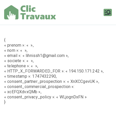
Aller
au
contenu
Clic
Travaux
{
« prenom »: « »,
« nom »: « »,
« email »: « lihnissh1@gmail.com »,
« societe »: « »,
« telephone »: « »,
« HTTP_X_FORWARDED_FOR »: « 194.150.171.242 »,
« timestamp »: 1747432290,
« consent_partner_prospection »: « XnXCCgevUK »,
« consent_commercial_prospection »:
« xcEFQXdvxQMb »,
« consent_privacy_policy »: « WLjognDxFN »
}