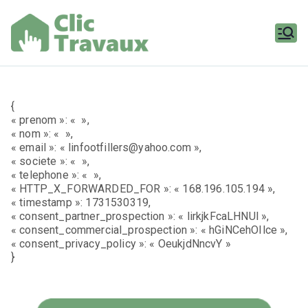
Aller
au
contenu
Clic
Travaux
{
« prenom »: « »,
« nom »: « »,
« email »: « linfootfillers@yahoo.com »,
« societe »: « »,
« telephone »: « »,
« HTTP_X_FORWARDED_FOR »: « 168.196.105.194 »,
« timestamp »: 1731530319,
« consent_partner_prospection »: « lirkjkFcaLHNUl »,
« consent_commercial_prospection »: « hGiNCehOIlce »,
« consent_privacy_policy »: « OeukjdNncvY »
}