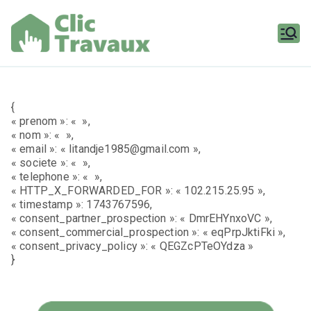
Aller
au
contenu
Clic
Travaux
{
« prenom »: « »,
« nom »: « »,
« email »: « litandje1985@gmail.com »,
« societe »: « »,
« telephone »: « »,
« HTTP_X_FORWARDED_FOR »: « 102.215.25.95 »,
« timestamp »: 1743767596,
« consent_partner_prospection »: « DmrEHYnxoVC »,
« consent_commercial_prospection »: « eqPrpJktiFki »,
« consent_privacy_policy »: « QEGZcPTeOYdza »
}