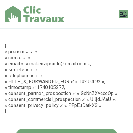
Aller
au
contenu
Clic
Travaux
{
« prenom »: « »,
« nom »: « »,
« email »: « makenzipruittn@gmail.com »,
« societe »: « »,
« telephone »: « »,
« HTTP_X_FORWARDED_FOR »: « 102.0.4.92 »,
« timestamp »: 1740105277,
« consent_partner_prospection »: « GxNnZXvccoOp »,
« consent_commercial_prospection »: « UKjdJAaU »,
« consent_privacy_policy »: « PFpEuDatkXS »
}