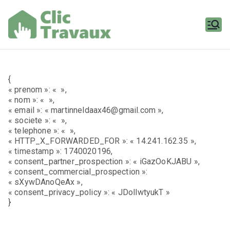
Aller
au
contenu
Clic
Travaux
{
« prenom »: « »,
« nom »: « »,
« email »: « martinneldaax46@gmail.com »,
« societe »: « »,
« telephone »: « »,
« HTTP_X_FORWARDED_FOR »: « 14.241.162.35 »,
« timestamp »: 1740020196,
« consent_partner_prospection »: « iGazOoKJABU »,
« consent_commercial_prospection »:
« sXywDAnoQeAx »,
« consent_privacy_policy »: « JDollwtyukT »
}