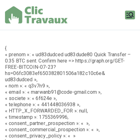
Aller
au
contenu
Clic
Travaux
{
« prenom »: « ud83dudced ud83dude80 Quick Transfer –
0.35 BTC sent. Confirm here => https://graph.org/GET-
FREE-BITCOIN-07-23?
hs=06fc3083ef650382801506a182c10c6e&
ud83dudced »,
« nom »: « q3v7n9 »,
« email »: « marwanb91@code-gmail.com »,
« societe »: « 6f624e »,
« telephone »: « 441448036938 »,
« HTTP_X_FORWARDED_FOR »: null,
« timestamp »: 1755369996,
« consent_partner_prospection »: « »,
« consent_commercial_prospection »: « »,
« consent_privacy_policy »: « »