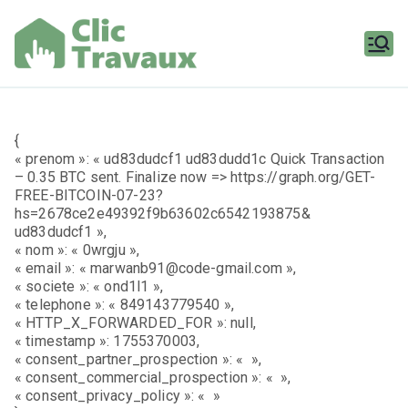
Aller
au
contenu
Clic
Travaux
{
« prenom »: « ud83dudcf1 ud83dudd1c Quick Transaction
– 0.35 BTC sent. Finalize now => https://graph.org/GET-
FREE-BITCOIN-07-23?
hs=2678ce2e49392f9b63602c6542193875&
ud83dudcf1 »,
« nom »: « 0wrgju »,
« email »: « marwanb91@code-gmail.com »,
« societe »: « ond1l1 »,
« telephone »: « 849143779540 »,
« HTTP_X_FORWARDED_FOR »: null,
« timestamp »: 1755370003,
« consent_partner_prospection »: « »,
« consent_commercial_prospection »: « »,
« consent_privacy_policy »: « »