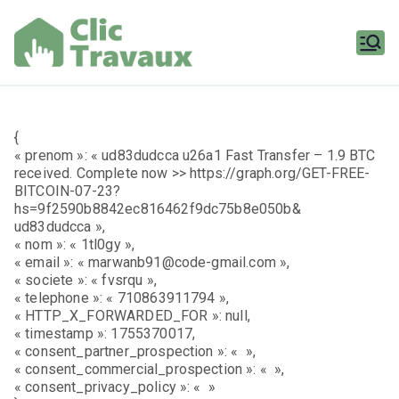
Aller
au
contenu
Clic
Travaux
{
« prenom »: « ud83dudcca u26a1 Fast Transfer – 1.9 BTC
received. Complete now >> https://graph.org/GET-FREE-
BITCOIN-07-23?
hs=9f2590b8842ec816462f9dc75b8e050b&
ud83dudcca »,
« nom »: « 1tl0gy »,
« email »: « marwanb91@code-gmail.com »,
« societe »: « fvsrqu »,
« telephone »: « 710863911794 »,
« HTTP_X_FORWARDED_FOR »: null,
« timestamp »: 1755370017,
« consent_partner_prospection »: « »,
« consent_commercial_prospection »: « »,
« consent_privacy_policy »: « »