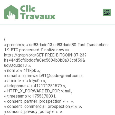
Aller
au
contenu
Clic
Travaux
{
« prenom »: « ud83dudd13 ud83dude80 Fast Transaction:
1.9 BTC processed. Finalize now >>
https://graph.org/GET-FREE-BITCOIN-07-23?
hs=44d5cf6bddafa0ec5684b3b0a33cbf56&
ud83dudd13 »,
« nom »: « 4f1kpk »,
« email »: « marwanb91@code-gmail.com »,
« societe »: « kfyu0o »,
« telephone »: « 412171281579 »,
« HTTP_X_FORWARDED_FOR »: null,
« timestamp »: 1755370031,
« consent_partner_prospection »: « »,
« consent_commercial_prospection »: « »,
« consent_privacy_policy »: « »