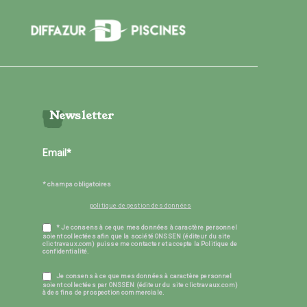
Newsletter
* champs obligatoires
politique de gestion des données
* Je consens à ce que mes données à caractère personnel
soient collectées afin que la société ONSSEN (éditeur du site
clictravaux.com) puisse me contacter et accepte la Politique de
confidentialité.
Je consens à ce que mes données à caractère personnel
soient collectées par ONSSEN (éditeur du site clictravaux.com)
à des fins de prospection commerciale.