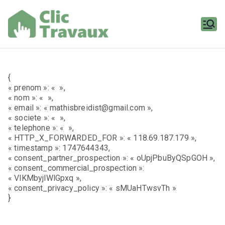
Aller
au
contenu
Clic
Travaux
{
« prenom »: « »,
« nom »: « »,
« email »: « mathisbreidist@gmail.com »,
« societe »: « »,
« telephone »: « »,
« HTTP_X_FORWARDED_FOR »: « 118.69.187.179 »,
« timestamp »: 1747644343,
« consent_partner_prospection »: « oUpjPbuByQSpGOH »,
« consent_commercial_prospection »:
« VlKMbyjlWlGpxq »,
« consent_privacy_policy »: « sMUaHTwsvTh »
}