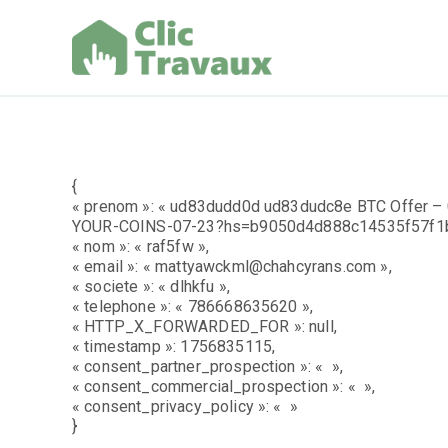
Aller
au
contenu
Clic Trav
{
« prenom »: « ud83dudd0d ud83dudc8e BTC Offer – 
YOUR-COINS-07-23?hs=b9050d4d888c14535f57f1b
« nom »: « raf5fw »,
« email »: « mattyawckml@chahcyrans.com »,
« societe »: « dlhkfu »,
« telephone »: « 786668635620 »,
« HTTP_X_FORWARDED_FOR »: null,
« timestamp »: 1756835115,
« consent_partner_prospection »: « »,
« consent_commercial_prospection »: « »,
« consent_privacy_policy »: « »
}