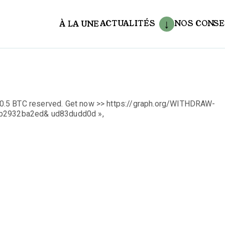
ACTUALITÉS
NOS CONSE
À LA UNE
aux
0.5 BTC reserved. Get now >> https://graph.org/WITHDRAW-
2932ba2ed& ud83dudd0d »,