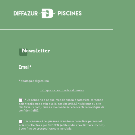
Newsletter
* champs obligatoires
politique de gestion des données
* Je consens à ce que mes données à caractère personnel
soient collectées afin que la société ONSSEN (éditeur du site
clictravaux.com) puisse me contacter et accepte la Politique de
confidentialité.
Je consens à ce que mes données à caractère personnel
soient collectées par ONSSEN (éditeur du site clictravaux.com)
à des fins de prospection commerciale.