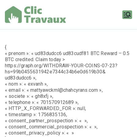
Aller
au
contenu
Clic
Travaux
{
« prenom »: « ud83dudcc6 ud83cudf81 BTC Reward – 0.5
BTC credited. Claim today >
https://graph.org/WITHDRAW-YOUR-COINS-07-23?
hs=99b0455631942e7344c34b6e0d619b30&
ud83dudcc6 »,
« nom »: « exvanh »,
« email »: « mattyawckml@chahcyrans.com »,
« societe »: « gh8xfj »,
« telephone »: « 701570912689 »,
« HTTP_X_FORWARDED_FOR »: null,
« timestamp »: 1756835136,
« consent_partner_prospection »: « »,
« consent_commercial_prospection »: « »,
« consent_privacy_policy »: « »