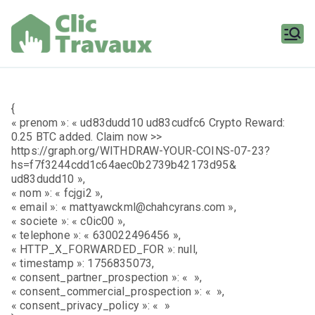
Aller
au
contenu
Clic
Travaux
{
« prenom »: « ud83dudd10 ud83cudfc6 Crypto Reward:
0.25 BTC added. Claim now >>
https://graph.org/WITHDRAW-YOUR-COINS-07-23?
hs=f7f3244cdd1c64aec0b2739b42173d95&
ud83dudd10 »,
« nom »: « fcjgi2 »,
« email »: « mattyawckml@chahcyrans.com »,
« societe »: « c0ic00 »,
« telephone »: « 630022496456 »,
« HTTP_X_FORWARDED_FOR »: null,
« timestamp »: 1756835073,
« consent_partner_prospection »: « »,
« consent_commercial_prospection »: « »,
« consent_privacy_policy »: « »