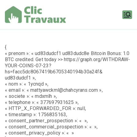
Aller
au
contenu
Clic
Travaux
{
« prenom »: « ud83dudcf1 ud83dudc8e Bitcoin Bonus: 1.0
BTC credited. Get today >> https://graph.org/WITHDRAW-
YOUR-COINS-07-23?
hs=facc5dc8067419b6705340194b30a24f&
ud83dudcf1 »,
« nom »: « 1ycnqd »,
« email »: « mattyawckml@chahcyrans.com »,
« societe »: « mdxmlh »,
« telephone »: « 377697931625 »,
« HTTP_X_FORWARDED_FOR »: null,
« timestamp »: 1756835163,
« consent_partner_prospection »: « »,
« consent_commercial_prospection »: « »,
« consent_privacy_policy »: « »