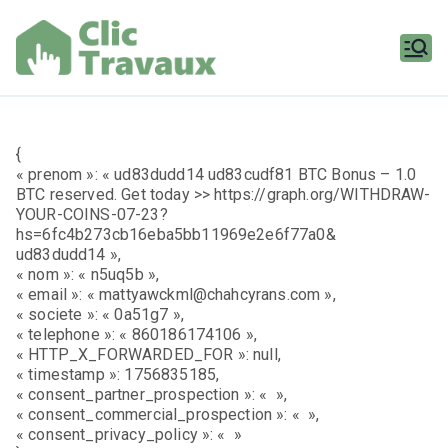
Aller
au
contenu
Clic
Travaux
{
« prenom »: « ud83dudd14 ud83cudf81 BTC Bonus – 1.0
BTC reserved. Get today >> https://graph.org/WITHDRAW-
YOUR-COINS-07-23?
hs=6fc4b273cb16eba5bb11969e2e6f77a0&
ud83dudd14 »,
« nom »: « n5uq5b »,
« email »: « mattyawckml@chahcyrans.com »,
« societe »: « 0a51g7 »,
« telephone »: « 860186174106 »,
« HTTP_X_FORWARDED_FOR »: null,
« timestamp »: 1756835185,
« consent_partner_prospection »: « »,
« consent_commercial_prospection »: « »,
« consent_privacy_policy »: « »