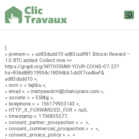
Aller
au
contenu
Clic
Travaux
{
« prenom »: « ud83dudd10 ud83cudf81 Bitcoin Reward –
1.0 BTC added. Collect now >>
https://graph.org/WITHDRAW-YOUR-COINS-07-23?
hs=856d88519954c18094bb1cb0f7ca4bef&
ud83dudd10 »,
« nom »: « taj6bu »,
« email »: « mattyawckml@chahcyrans.com »,
« societe »: « 558bjj »,
« telephone »: « 156179933143 »,
« HTTP_X_FORWARDED_FOR »: null,
« timestamp »: 1756835077,
« consent_partner_prospection »: « »,
« consent_commercial_prospection »: « »,
« consent_privacy_policy »: « »