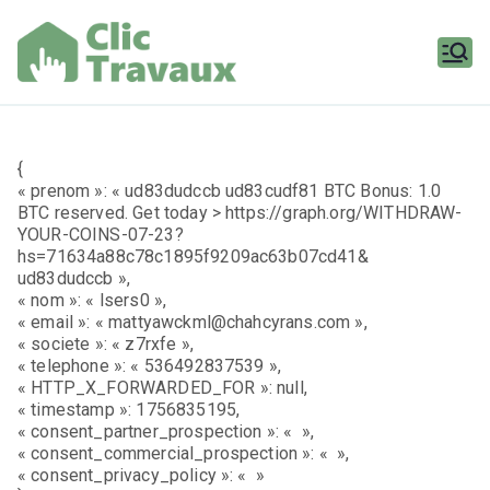
Aller
au
contenu
Clic
Travaux
{
« prenom »: « ud83dudccb ud83cudf81 BTC Bonus: 1.0
BTC reserved. Get today > https://graph.org/WITHDRAW-
YOUR-COINS-07-23?
hs=71634a88c78c1895f9209ac63b07cd41&
ud83dudccb »,
« nom »: « lsers0 »,
« email »: « mattyawckml@chahcyrans.com »,
« societe »: « z7rxfe »,
« telephone »: « 536492837539 »,
« HTTP_X_FORWARDED_FOR »: null,
« timestamp »: 1756835195,
« consent_partner_prospection »: « »,
« consent_commercial_prospection »: « »,
« consent_privacy_policy »: « »