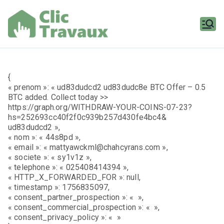
Aller
au
contenu
Clic
Travaux
{
« prenom »: « ud83dudcd2 ud83dudc8e BTC Offer – 0.5
BTC added. Collect today >>
https://graph.org/WITHDRAW-YOUR-COINS-07-23?
hs=252693cc40f2f0c939b257d430fe4bc4&
ud83dudcd2 »,
« nom »: « 44s8pd »,
« email »: « mattyawckml@chahcyrans.com »,
« societe »: « sy1v1z »,
« telephone »: « 025408414394 »,
« HTTP_X_FORWARDED_FOR »: null,
« timestamp »: 1756835097,
« consent_partner_prospection »: « »,
« consent_commercial_prospection »: « »,
« consent_privacy_policy »: « »