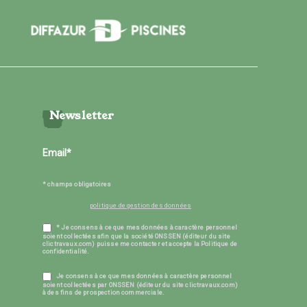
Newsletter
* champs obligatoires
politique de gestion des données
* Je consens à ce que mes données à caractère personnel
soient collectées afin que la société ONSSEN (éditeur du site
clictravaux.com) puisse me contacter et accepte la Politique de
confidentialité.
Je consens à ce que mes données à caractère personnel
soient collectées par ONSSEN (éditeur du site clictravaux.com)
à des fins de prospection commerciale.