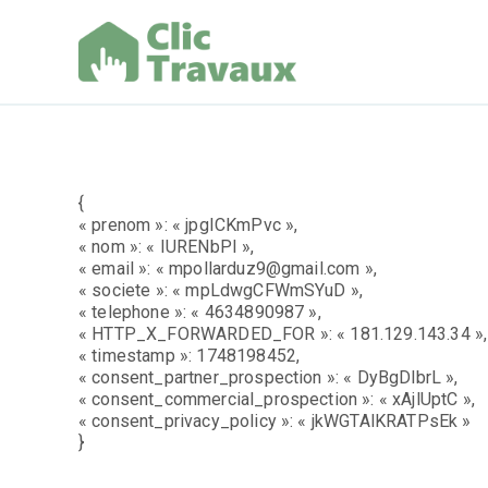
Aller
au
contenu
Clic Trav
{
« prenom »: « jpgICKmPvc »,
« nom »: « IURENbPI »,
« email »: « mpollarduz9@gmail.com »,
« societe »: « mpLdwgCFWmSYuD »,
« telephone »: « 4634890987 »,
« HTTP_X_FORWARDED_FOR »: « 181.129.143.34 »,
« timestamp »: 1748198452,
« consent_partner_prospection »: « DyBgDlbrL »,
« consent_commercial_prospection »: « xAjlUptC »,
« consent_privacy_policy »: « jkWGTAlKRATPsEk »
}