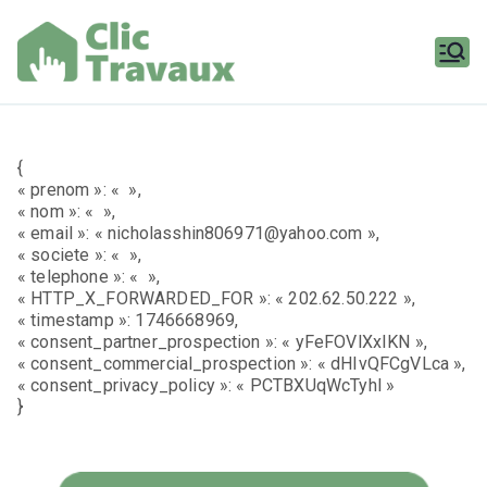
Aller
au
contenu
Clic
Travaux
{
« prenom »: « »,
« nom »: « »,
« email »: « nicholasshin806971@yahoo.com »,
« societe »: « »,
« telephone »: « »,
« HTTP_X_FORWARDED_FOR »: « 202.62.50.222 »,
« timestamp »: 1746668969,
« consent_partner_prospection »: « yFeFOVlXxIKN »,
« consent_commercial_prospection »: « dHIvQFCgVLca »,
« consent_privacy_policy »: « PCTBXUqWcTyhl »
}