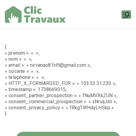
Aller
au
contenu
Clic
Travaux
{
« prenom »: « »,
« nom »: « »,
« email »: « nirvanao81rift@gmail.com »,
« societe »: « »,
« telephone »: « »,
« HTTP_X_FORWARDED_FOR »: « 103.53.31.230 »,
« timestamp »: 1738669015,
« consent_partner_prospection »: « fNuMVXkZUN »,
« consent_commercial_prospection »: « xNruijJxh »,
« consent_privacy_policy »: « fRkgTWHdyLHSkp »
}