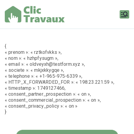
Aller
au
contenu
Clic
Travaux
{
« prenom »: « rztkofvkks »,
« nom »: « hzhpfysugm »,
« email »: « oldveyxh@testform.xyz »,
« societe »: « mkjxkkygqe »,
« telephone »: « +1-965-975-6339 »,
« HTTP_X_FORWARDED_FOR »: « 198.23.221.59 »,
« timestamp »: 1749127466,
« consent_partner_prospection »: « on »,
« consent_commercial_prospection »: « on »,
« consent_privacy_policy »: « on »
}