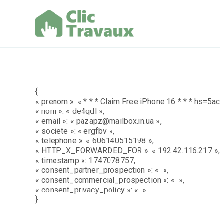
Aller
au
contenu
Clic Trav
{
« prenom »: « * * * Claim Free iPhone 16 * * * h
« nom »: « de4qdl »,
« email »: « pazapz@mailbox.in.ua »,
« societe »: « ergfbv »,
« telephone »: « 606140515198 »,
« HTTP_X_FORWARDED_FOR »: « 192.42.116.217 »,
« timestamp »: 1747078757,
« consent_partner_prospection »: « »,
« consent_commercial_prospection »: « »,
« consent_privacy_policy »: « »
}