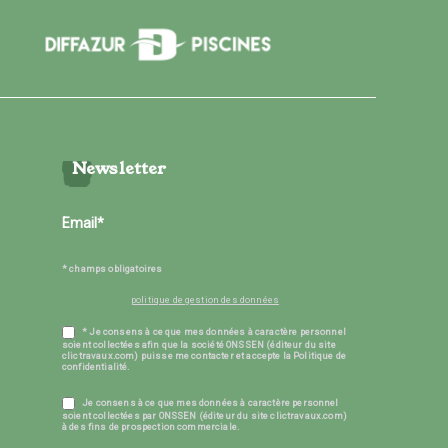
Newsletter
* champs obligatoires
politique de gestion des données
* Je consens à ce que mes données à caractère personnel
soient collectées afin que la société ONSSEN (éditeur du site
clictravaux.com) puisse me contacter et accepte la Politique de
confidentialité.
Je consens à ce que mes données à caractère personnel
soient collectées par ONSSEN (éditeur du site clictravaux.com)
à des fins de prospection commerciale.