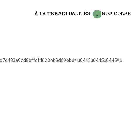
ACTUALITÉS
NOS CONSE
À LA UNE
aux
s=5acc7d483a9ed8bffef4623eb9d69ebd* u0445u0445u0445* »,