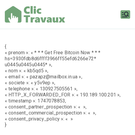
Aller
au
contenu
Clic
Travaux
{
« prenom »: « * * * Get Free Bitcoin Now * * *
hs=3930fdb8d6ffff3966ff55efd6266e72*
u0445u0445u0445* »,
« nom »: « kb5qd5 »,
« email »: « pazapz@mailbox.in.ua »,
« societe »: « y5v9ep »,
« telephone »: « 130927505561 »,
« HTTP_X_FORWARDED_FOR »: « 193.189.100.201 »,
« timestamp »: 1747078853,
« consent_partner_prospection »: « »,
« consent_commercial_prospection »: « »,
« consent_privacy_policy »: « »
}