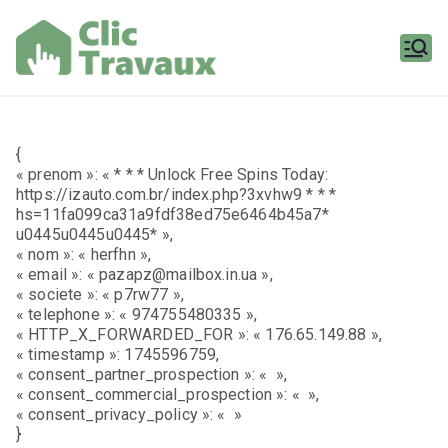
Aller
au
contenu
Clic
Travaux
{
« prenom »: « * * * Unlock Free Spins Today:
https://izauto.com.br/index.php?3xvhw9 * * *
hs=11fa099ca31a9fdf38ed75e6464b45a7*
u0445u0445u0445* »,
« nom »: « herfhn »,
« email »: « pazapz@mailbox.in.ua »,
« societe »: « p7rw77 »,
« telephone »: « 974755480335 »,
« HTTP_X_FORWARDED_FOR »: « 176.65.149.88 »,
« timestamp »: 1745596759,
« consent_partner_prospection »: « »,
« consent_commercial_prospection »: « »,
« consent_privacy_policy »: « »
}