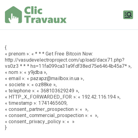
Aller
au
contenu
Clic
Travaux
{
« prenom »: « * * * Get Free Bitcoin Now:
http://vasudevelectroproject.com/upload/dacx71.php?
vs0z3 * * * hs=11fa099ca31a9fdf38ed75e6464b45a7* »,
« nom »: « y9jdba »,
« email »: « pazapz@mailbox.in.ua »,
« societe »: « oz88ke »,
« telephone »: « 368103629249 »,
« HTTP_X_FORWARDED_FOR »: « 192.42.116.194 »,
« timestamp »: 1741465609,
« consent_partner_prospection »: « »,
« consent_commercial_prospection »: « »,
« consent_privacy_policy »: « »
}