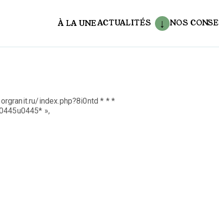
ACTUALITÉS
NOS CONSE
À LA UNE
aux
orgranit.ru/index.php?8i0ntd * * *
445u0445* »,