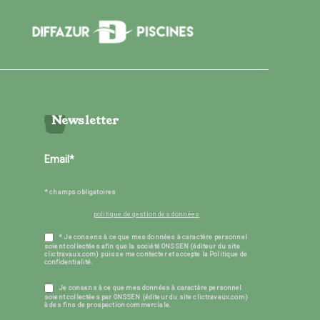
Newsletter
* champs obligatoires
politique de gestion des données
* Je consens à ce que mes données à caractère personnel
soient collectées afin que la société ONSSEN (éditeur du site
clictravaux.com) puisse me contacter et accepte la Politique de
confidentialité.
Je consens à ce que mes données à caractère personnel
soient collectées par ONSSEN (éditeur du site clictravaux.com)
à des fins de prospection commerciale.