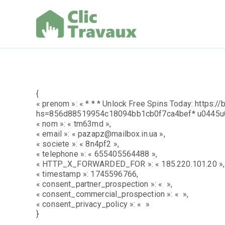
Aller
au
contenu
Clic Trav
{
« prenom »: « * * * Unlock Free Spins Today: https://b
hs=856d88519954c18094bb1cb0f7ca4bef* u0445u0
« nom »: « tm63md »,
« email »: « pazapz@mailbox.in.ua »,
« societe »: « 8n4pf2 »,
« telephone »: « 655405564488 »,
« HTTP_X_FORWARDED_FOR »: « 185.220.101.20 »,
« timestamp »: 1745596766,
« consent_partner_prospection »: « »,
« consent_commercial_prospection »: « »,
« consent_privacy_policy »: « »
}