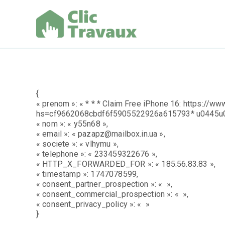
Aller
au
contenu
Clic Trav
{
« prenom »: « * * * Claim Free iPhone 16: https://www
hs=cf9662068cbdf6f5905522926a615793* u0445u0
« nom »: « y55n68 »,
« email »: « pazapz@mailbox.in.ua »,
« societe »: « vlhymu »,
« telephone »: « 233459322676 »,
« HTTP_X_FORWARDED_FOR »: « 185.56.83.83 »,
« timestamp »: 1747078599,
« consent_partner_prospection »: « »,
« consent_commercial_prospection »: « »,
« consent_privacy_policy »: « »
}