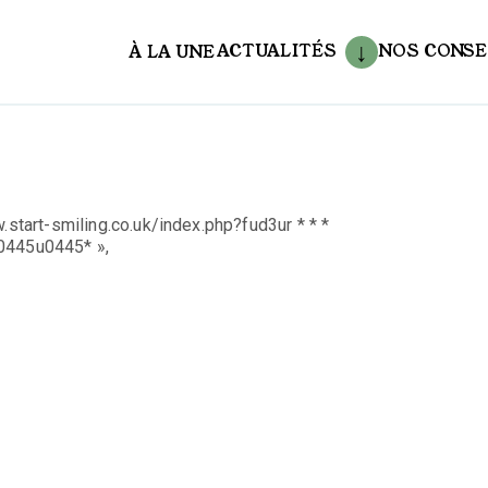
ACTUALITÉS
NOS CONSE
À LA UNE
aux
.start-smiling.co.uk/index.php?fud3ur * * *
445u0445* »,