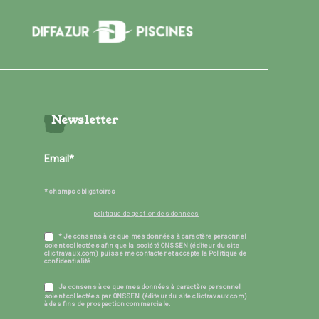
Newsletter
* champs obligatoires
politique de gestion des données
* Je consens à ce que mes données à caractère personnel
soient collectées afin que la société ONSSEN (éditeur du site
clictravaux.com) puisse me contacter et accepte la Politique de
confidentialité.
Je consens à ce que mes données à caractère personnel
soient collectées par ONSSEN (éditeur du site clictravaux.com)
à des fins de prospection commerciale.