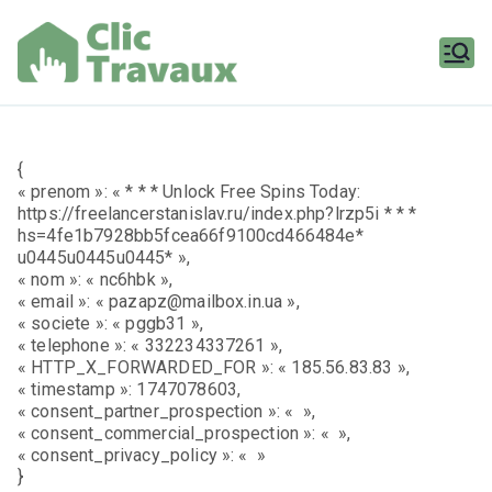
Aller
au
contenu
Clic
Travaux
{
« prenom »: « * * * Unlock Free Spins Today:
https://freelancerstanislav.ru/index.php?lrzp5i * * *
hs=4fe1b7928bb5fcea66f9100cd466484e*
u0445u0445u0445* »,
« nom »: « nc6hbk »,
« email »: « pazapz@mailbox.in.ua »,
« societe »: « pggb31 »,
« telephone »: « 332234337261 »,
« HTTP_X_FORWARDED_FOR »: « 185.56.83.83 »,
« timestamp »: 1747078603,
« consent_partner_prospection »: « »,
« consent_commercial_prospection »: « »,
« consent_privacy_policy »: « »
}