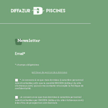
Newsletter
* champs obligatoires
politique de gestion des données
* Je consens à ce que mes données à caractère personnel
soient collectées afin que la société ONSSEN (éditeur du site
clictravaux.com) puisse me contacter et accepte la Politique de
confidentialité.
Je consens à ce que mes données à caractère personnel
soient collectées par ONSSEN (éditeur du site clictravaux.com)
à des fins de prospection commerciale.