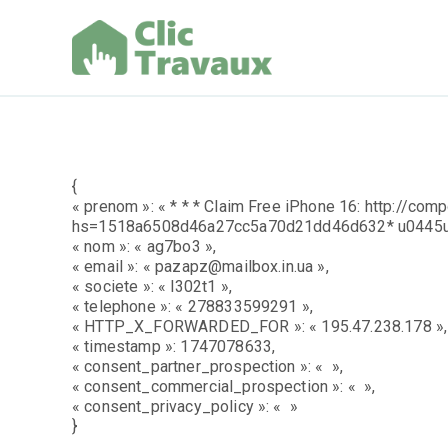
Aller
au
contenu
Clic Trav
{
« prenom »: « * * * Claim Free iPhone 16: http://co
hs=1518a6508d46a27cc5a70d21dd46d632* u0445u
« nom »: « ag7bo3 »,
« email »: « pazapz@mailbox.in.ua »,
« societe »: « l302t1 »,
« telephone »: « 278833599291 »,
« HTTP_X_FORWARDED_FOR »: « 195.47.238.178 »,
« timestamp »: 1747078633,
« consent_partner_prospection »: « »,
« consent_commercial_prospection »: « »,
« consent_privacy_policy »: « »
}