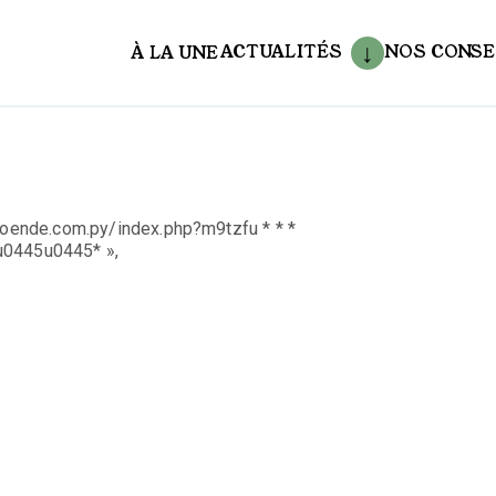
ACTUALITÉS
NOS CONSE
À LA UNE
aux
mpoende.com.py/index.php?m9tzfu * * *
0445u0445* »,