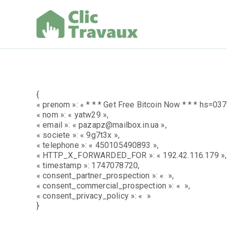
Aller
au
contenu
Clic Trav
{
« prenom »: « * * * Get Free Bitcoin Now * * * h
« nom »: « yatw29 »,
« email »: « pazapz@mailbox.in.ua »,
« societe »: « 9g7t3x »,
« telephone »: « 450105490893 »,
« HTTP_X_FORWARDED_FOR »: « 192.42.116.179 »,
« timestamp »: 1747078720,
« consent_partner_prospection »: « »,
« consent_commercial_prospection »: « »,
« consent_privacy_policy »: « »
}