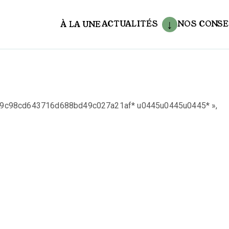
ACTUALITÉS
NOS CONSE
À LA UNE
aux
s=0379c98cd643716d688bd49c027a21af* u0445u0445u0445* »,