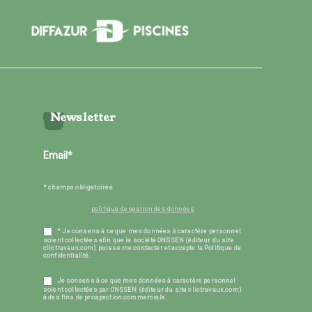
Newsletter
* champs obligatoires
politique de gestion des données
* Je consens à ce que mes données à caractère personnel
soient collectées afin que la société ONSSEN (éditeur du site
clictravaux.com) puisse me contacter et accepte la Politique de
confidentialité.
Je consens à ce que mes données à caractère personnel
soient collectées par ONSSEN (éditeur du site clictravaux.com)
à des fins de prospection commerciale.