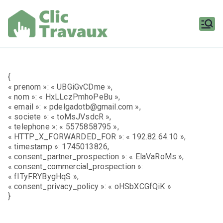
Aller
au
contenu
Clic
Travaux
{
« prenom »: « UBGiGvCDme »,
« nom »: « HxLLczPmhoPeBu »,
« email »: « pdelgadotb@gmail.com »,
« societe »: « toMsJVsdcR »,
« telephone »: « 5575858795 »,
« HTTP_X_FORWARDED_FOR »: « 192.82.64.10 »,
« timestamp »: 1745013826,
« consent_partner_prospection »: « ElaVaRoMs »,
« consent_commercial_prospection »:
« fITyFRYBygHqS »,
« consent_privacy_policy »: « oHSbXCGfQiK »
}