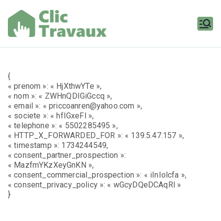
Aller
au
contenu
Clic
Travaux
{
« prenom »: « HjXthwYTe »,
« nom »: « ZWHnQDIGiGccq »,
« email »: « priccoanren@yahoo.com »,
« societe »: « hfIGxeFl »,
« telephone »: « 5502285495 »,
« HTTP_X_FORWARDED_FOR »: « 139.5.47.157 »,
« timestamp »: 1734244549,
« consent_partner_prospection »:
« MazfmYKzXeyGnKN »,
« consent_commercial_prospection »: « iInIolcfa »,
« consent_privacy_policy »: « wGcyDQeDCAqRl »
}