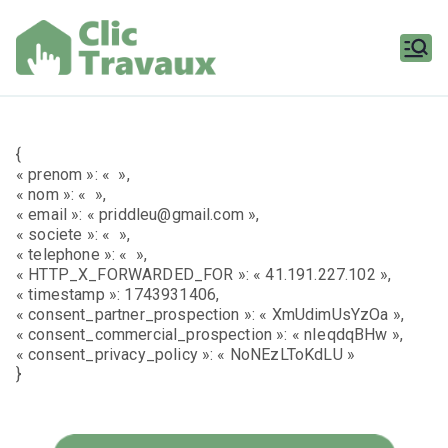
Aller
au
contenu
Clic
Travaux
{
« prenom »: « »,
« nom »: « »,
« email »: « priddleu@gmail.com »,
« societe »: « »,
« telephone »: « »,
« HTTP_X_FORWARDED_FOR »: « 41.191.227.102 »,
« timestamp »: 1743931406,
« consent_partner_prospection »: « XmUdimUsYzOa »,
« consent_commercial_prospection »: « nIeqdqBHw »,
« consent_privacy_policy »: « NoNEzLToKdLU »
}