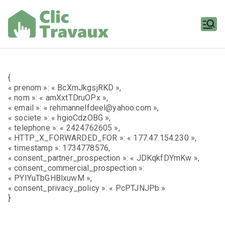
Aller
au
contenu
Clic
Travaux
{
« prenom »: « BcXmJkgsjRKD »,
« nom »: « amXxtTDruOPx »,
« email »: « rehmannelfdeel@yahoo.com »,
« societe »: « hgioCdzOBG »,
« telephone »: « 2424762605 »,
« HTTP_X_FORWARDED_FOR »: « 177.47.154.230 »,
« timestamp »: 1734778576,
« consent_partner_prospection »: « JDKqkfDYmKw »,
« consent_commercial_prospection »:
« PYIYuTbGHBlxuwM »,
« consent_privacy_policy »: « PcPTJNJPb »
}