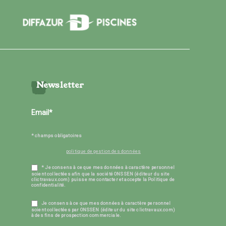
Newsletter
* champs obligatoires
politique de gestion des données
* Je consens à ce que mes données à caractère personnel
soient collectées afin que la société ONSSEN (éditeur du site
clictravaux.com) puisse me contacter et accepte la Politique de
confidentialité.
Je consens à ce que mes données à caractère personnel
soient collectées par ONSSEN (éditeur du site clictravaux.com)
à des fins de prospection commerciale.