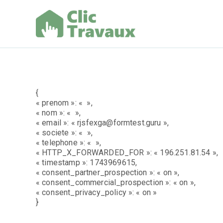
Aller
au
contenu
Clic Trav
{
« prenom »: « »,
« nom »: « »,
« email »: « rjsfexga@formtest.guru »,
« societe »: « »,
« telephone »: « »,
« HTTP_X_FORWARDED_FOR »: « 196.251.81.54 »,
« timestamp »: 1743969615,
« consent_partner_prospection »: « on »,
« consent_commercial_prospection »: « on »,
« consent_privacy_policy »: « on »
}