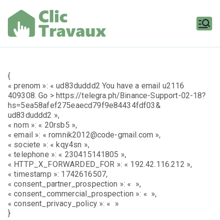
Aller
au
contenu
Clic
Travaux
{
« prenom »: « ud83duddd2 You have a email u2116
409308. Go > https://telegra.ph/Binance-Support-02-18?
hs=5ea58afef275eaecd79f9e84434fdf03&
ud83duddd2 »,
« nom »: « 20rsb5 »,
« email »: « romnik2012@code-gmail.com »,
« societe »: « kqy4sn »,
« telephone »: « 230415141805 »,
« HTTP_X_FORWARDED_FOR »: « 192.42.116.212 »,
« timestamp »: 1742616507,
« consent_partner_prospection »: « »,
« consent_commercial_prospection »: « »,
« consent_privacy_policy »: « »
}