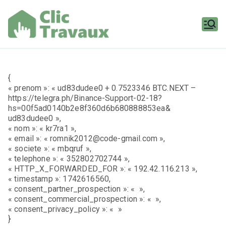
Aller
au
contenu
Clic
Travaux
{
« prenom »: « ud83dudee0 + 0.7523346 BTC.NEXT –
https://telegra.ph/Binance-Support-02-18?
hs=00f5ad0140b2e8f360d6b680888853ea&
ud83dudee0 »,
« nom »: « kr7ra1 »,
« email »: « romnik2012@code-gmail.com »,
« societe »: « mbqruf »,
« telephone »: « 352802702744 »,
« HTTP_X_FORWARDED_FOR »: « 192.42.116.213 »,
« timestamp »: 1742616560,
« consent_partner_prospection »: « »,
« consent_commercial_prospection »: « »,
« consent_privacy_policy »: « »
}