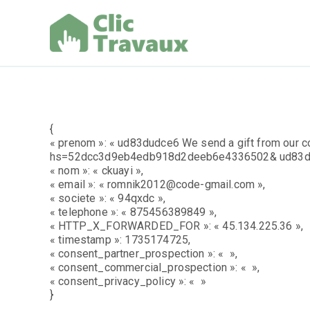
Aller
au
contenu
Clic Trav
{
« prenom »: « ud83dudce6 We send a gift from our 
hs=52dcc3d9eb4edb918d2deeb6e4336502& ud83du
« nom »: « ckuayi »,
« email »: « romnik2012@code-gmail.com »,
« societe »: « 94qxdc »,
« telephone »: « 875456389849 »,
« HTTP_X_FORWARDED_FOR »: « 45.134.225.36 »,
« timestamp »: 1735174725,
« consent_partner_prospection »: « »,
« consent_commercial_prospection »: « »,
« consent_privacy_policy »: « »
}