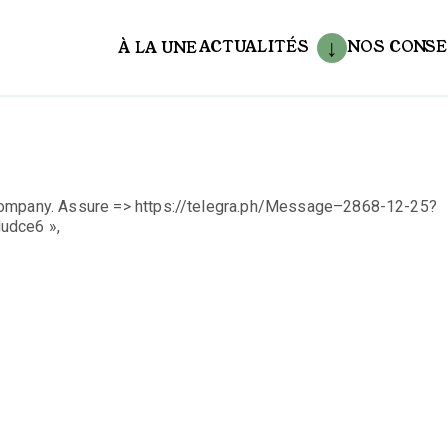
ACTUALITÉS
NOS CONSE
À LA UNE
aux
company. Assure => https://telegra.ph/Message–2868-12-25?
dce6 »,