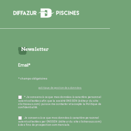
Newsletter
* champs obligatoires
politique de gestion des données
* Je consens à ce que mes données à caractère personnel
soient collectées afin que la société ONSSEN (éditeur du site
clictravaux.com) puisse me contacter et accepte la Politique de
confidentialité.
Je consens à ce que mes données à caractère personnel
soient collectées par ONSSEN (éditeur du site clictravaux.com)
à des fins de prospection commerciale.