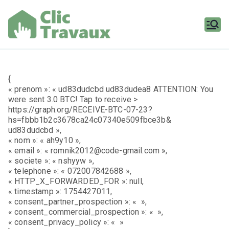
Aller
au
contenu
Clic
Travaux
{
« prenom »: « ud83dudcbd ud83dudea8 ATTENTION: You
were sent 3.0 BTC! Tap to receive >
https://graph.org/RECEIVE-BTC-07-23?
hs=fbbb1b2c3678ca24c07340e509fbce3b&
ud83dudcbd »,
« nom »: « ah9y10 »,
« email »: « romnik2012@code-gmail.com »,
« societe »: « nshyyw »,
« telephone »: « 072007842688 »,
« HTTP_X_FORWARDED_FOR »: null,
« timestamp »: 1754427011,
« consent_partner_prospection »: « »,
« consent_commercial_prospection »: « »,
« consent_privacy_policy »: « »