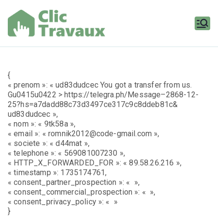
Aller
au
contenu
Clic
Travaux
{
« prenom »: « ud83dudcec You got a transfer from us.
Gu0415u0422 > https://telegra.ph/Message–2868-12-
25?hs=a7dadd88c73d3497ce317c9c8ddeb81c&
ud83dudcec »,
« nom »: « 9tk58a »,
« email »: « romnik2012@code-gmail.com »,
« societe »: « d44mat »,
« telephone »: « 569081007230 »,
« HTTP_X_FORWARDED_FOR »: « 89.58.26.216 »,
« timestamp »: 1735174761,
« consent_partner_prospection »: « »,
« consent_commercial_prospection »: « »,
« consent_privacy_policy »: « »
}