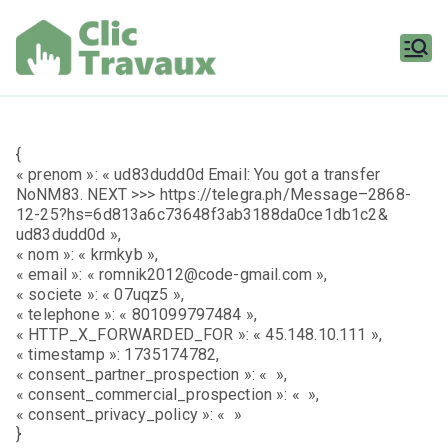
Aller
au
contenu
Clic
Travaux
{
« prenom »: « ud83dudd0d Email: You got a transfer
NoNM83. NEXT >>> https://telegra.ph/Message–2868-
12-25?hs=6d813a6c73648f3ab3188da0ce1db1c2&
ud83dudd0d »,
« nom »: « krmkyb »,
« email »: « romnik2012@code-gmail.com »,
« societe »: « 07uqz5 »,
« telephone »: « 801099797484 »,
« HTTP_X_FORWARDED_FOR »: « 45.148.10.111 »,
« timestamp »: 1735174782,
« consent_partner_prospection »: « »,
« consent_commercial_prospection »: « »,
« consent_privacy_policy »: « »
}