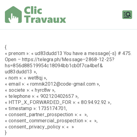
Aller
au
contenu
Clic
Travaux
{
« prenom »: « ud83dudd13 You have a message(-s) # 475.
Open – https://telegra.ph/Message–2868-12-25?
hs=856d88519954c18094bb1cb0f7ca4bef&
ud83dudd13 »,
« nom »: « wet8qj »,
« email »: « romnik2012@code-gmail.com »,
« societe »: « hyrc8w »,
« telephone »: « 902120402657 »,
« HTTP_X_FORWARDED_FOR »: « 80.94.92.92 »,
« timestamp »: 1735174701,
« consent_partner_prospection »: « »,
« consent_commercial_prospection »: « »,
« consent_privacy_policy »: « »
}