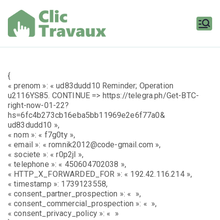
Aller
au
contenu
Clic
Travaux
{
« prenom »: « ud83dudd10 Reminder; Operation
u2116YS85. CONTINUE => https://telegra.ph/Get-BTC-
right-now-01-22?
hs=6fc4b273cb16eba5bb11969e2e6f77a0&
ud83dudd10 »,
« nom »: « f7g0ty »,
« email »: « romnik2012@code-gmail.com »,
« societe »: « r0p2jl »,
« telephone »: « 450604702038 »,
« HTTP_X_FORWARDED_FOR »: « 192.42.116.214 »,
« timestamp »: 1739123558,
« consent_partner_prospection »: « »,
« consent_commercial_prospection »: « »,
« consent_privacy_policy »: « »