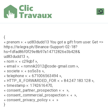
Aller
au
contenu
Clic
Travaux
{
« prenom »: « ud83dudd13 You got a gift from user. Get =>
https://telegra.ph/Binance-Support-02-18?
hs=fdfad86f0f29e8b97a14712826e3b428&
ud83dudd13 »,
« nom »: « c29qbf »,
« email »: « romnik2012@code-gmail.com »,
« societe »: « so5o3s »,
« telephone »: « 671006563494 »,
« HTTP_X_FORWARDED_FOR »: « 84.247.183.128 »,
« timestamp »: 1742616470,
« consent_partner_prospection »: « »,
« consent_commercial_prospection »: « »,
« consent_privacy_policy »: « »
}